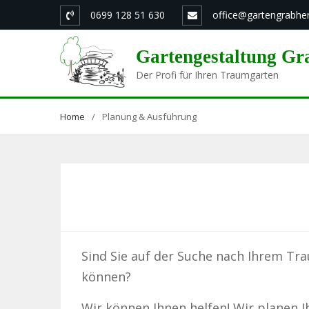
Skip
0699 128 51 630
office@gartengrabher
to
content
Gartengestaltung Gr
Der Profi für Ihren Traumgarten
Home
Planung & Ausführung
Sind Sie auf der Suche nach Ihrem Tr
können?
Wir können Ihnen helfen! Wir planen 